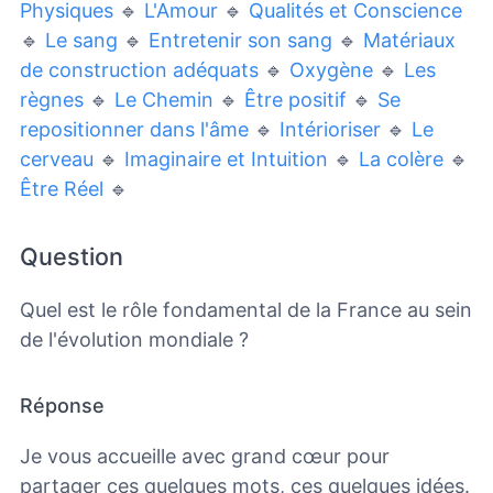
Physiques
🔹
L'Amour
🔹
Qualités et Conscience
🔹
Le sang
🔹
Entretenir son sang
🔹
Matériaux
de construction adéquats
🔹
Oxygène
🔹
Les
règnes
🔹
Le Chemin
🔹
Être positif
🔹
Se
repositionner dans l'âme
🔹
Intérioriser
🔹
Le
cerveau
🔹
Imaginaire et Intuition
🔹
La colère
🔹
Être Réel
🔹
Question
Quel est le rôle fondamental de la France au sein
de l'évolution mondiale ?
Réponse
Je vous accueille avec grand cœur pour
partager ces quelques mots, ces quelques idées.