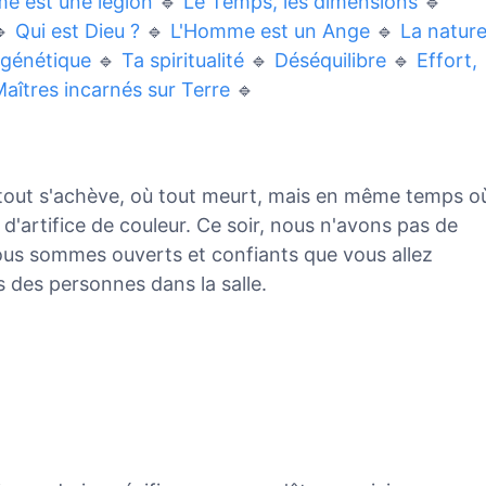
e est une légion
🔹
Le Temps, les dimensions
🔹

Qui est Dieu ?
🔹
L'Homme est un Ange
🔹
La natur
génétique
🔹
Ta spiritualité
🔹
Déséquilibre
🔹
Effort,
aîtres incarnés sur Terre
🔹
 tout s'achève, où tout meurt, mais en même temps o
d'artifice de couleur. Ce soir, nous n'avons pas de
nous sommes ouverts et confiants que vous allez
 des personnes dans la salle.