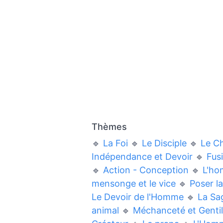
Thèmes
🔹
La Foi
🔹
Le Disciple
🔹
Le C
Indépendance et Devoir
🔹
Fus
🔹
Action - Conception
🔹
L'ho
mensonge et le vice
🔹
Poser l
Le Devoir de l'Homme
🔹
La Sa
animal
🔹
Méchanceté et Gentil