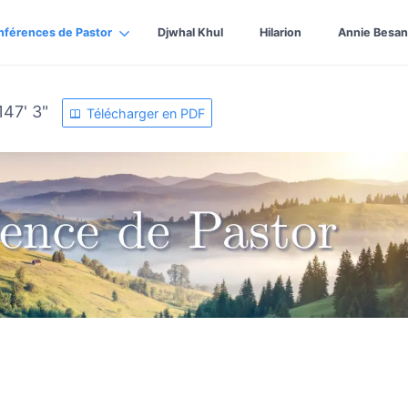
nférences de Pastor
Djwhal Khul
Hilarion
Annie Besan
147' 3"
Télécharger en PDF