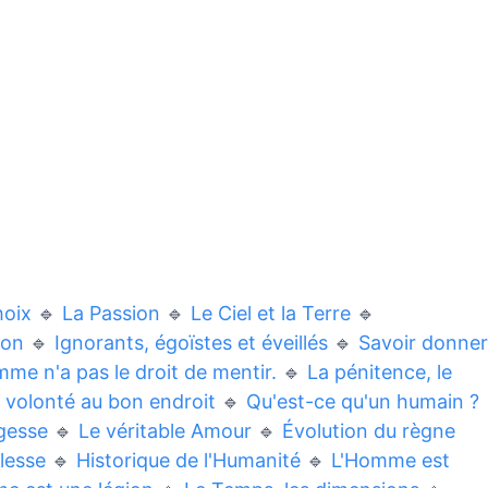
hoix
🔹
La Passion
🔹
Le Ciel et la Terre
🔹
ion
🔹
Ignorants, égoïstes et éveillés
🔹
Savoir donner
mme n'a pas le droit de mentir.
🔹
La pénitence, le
a volonté au bon endroit
🔹
Qu'est-ce qu'un humain ?
gesse
🔹
Le véritable Amour
🔹
Évolution du règne
lesse
🔹
Historique de l'Humanité
🔹
L'Homme est