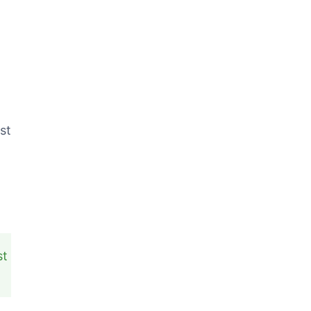
st
,
st